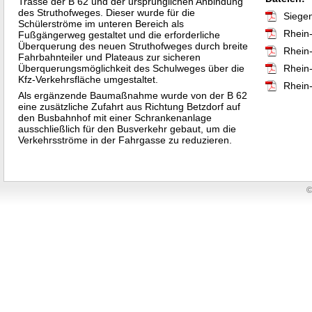
Trasse der B 62 und der ursprünglichen Anbindung
des Struthofweges. Dieser wurde für die
Siege
Schülerströme im unteren Bereich als
Rhein
Fußgängerweg gestaltet und die erforderliche
Überquerung des neuen Struthofweges durch breite
Rhein
Fahrbahnteiler und Plateaus zur sicheren
Überquerungsmöglichkeit des Schulweges über die
Rhein
Kfz-Verkehrsfläche umgestaltet.
Rhein
Als ergänzende Baumaßnahme wurde von der B 62
eine zusätzliche Zufahrt aus Richtung Betzdorf auf
den Busbahnhof mit einer Schrankenanlage
ausschließlich für den Busverkehr gebaut, um die
Verkehrsströme in der Fahrgasse zu reduzieren.
©