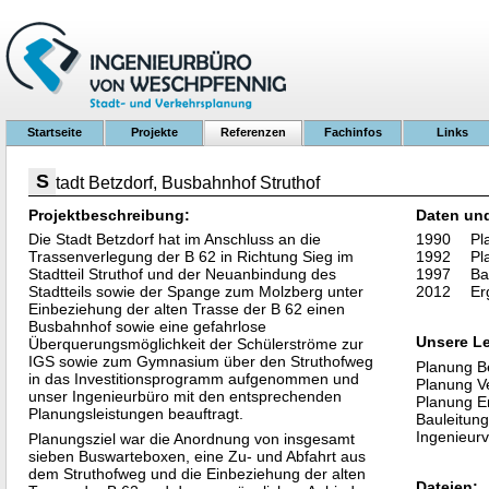
Startseite
Projekte
Referenzen
Fachinfos
Links
S
tadt Betzdorf, Busbahnhof Struthof
Projektbeschreibung:
Daten un
Die Stadt Betzdorf hat im Anschluss an die
1990
Pl
Trassenverlegung der B 62 in Richtung Sieg im
1992
Pl
Stadtteil Struthof und der Neuanbindung des
1997
Ba
Stadtteils sowie der Spange zum Molzberg unter
2012
Er
Einbeziehung der alten Trasse der B 62 einen
Busbahnhof sowie eine gefahrlose
Unsere L
Überquerungsmöglichkeit der Schülerströme zur
IGS sowie zum Gymnasium über den Struthofweg
Planung B
in das Investitionsprogramm aufgenommen und
Planung V
unser Ingenieurbüro mit den entsprechenden
Planung E
Planungsleistungen beauftragt.
Bauleitung
Ingenieur
Planungsziel war die Anordnung von insgesamt
sieben Buswarteboxen, eine Zu- und Abfahrt aus
dem Struthofweg und die Einbeziehung der alten
Dateien: